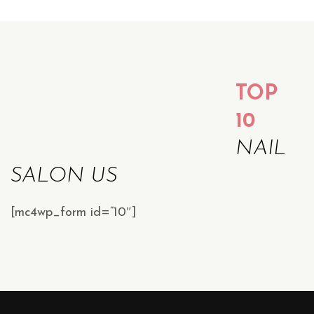
TOP
10
NAIL
SALON US
[mc4wp_form id=”10″]