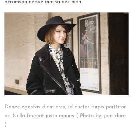
accumsan neque massa nec nibh.
Donec egestas diam arcu, id auctor turpis porttitor
ac. Nulla feugiat justo mauris ( Photo by: jont dore
)