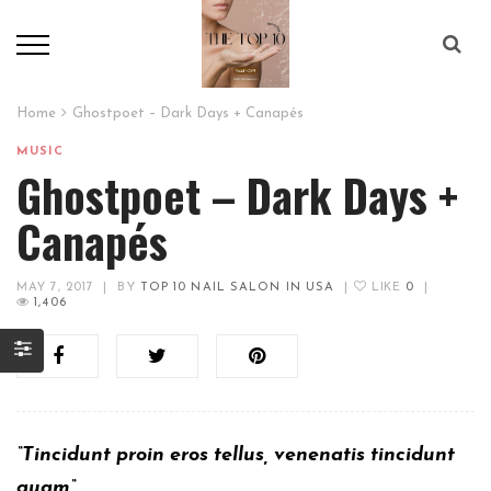
Home
Ghostpoet – Dark Days + Canapés
MUSIC
Ghostpoet – Dark Days +
Canapés
MAY 7, 2017
|
BY
TOP 10 NAIL SALON IN USA
|
LIKE
0
|
1,406
“Tincidunt proin eros tellus, venenatis tincidunt
quam“