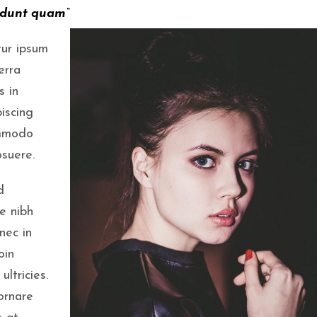
cidunt quam“
tur ipsum
erra
s in
iscing
ommodo
osuere.
d
e nibh
nec in
oin
s
ultricies.
ornare