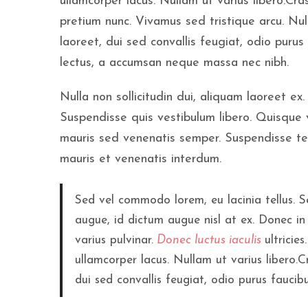
ullamcorper lacus. Nullam ut varius libero.Cra
pretium nunc. Vivamus sed tristique arcu. Nul
laoreet, dui sed convallis feugiat, odio purus
lectus, a accumsan neque massa nec nibh.
Nulla non sollicitudin dui, aliquam laoreet ex.
Suspendisse quis vestibulum libero. Quisque 
mauris sed venenatis semper. Suspendisse t
mauris et venenatis interdum.
Sed vel commodo lorem, eu lacinia tellus. S
augue, id dictum augue nisl at ex. Donec in 
varius pulvinar.
Donec luctus iaculis
ultricies.
ullamcorper lacus. Nullam ut varius libero.C
dui sed convallis feugiat, odio purus fauci