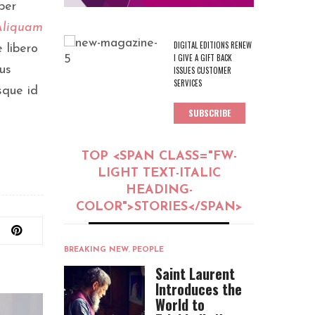
per
Aliquam
DIGITAL EDITIONS RENEW
 libero
I GIVE A GIFT BACK
lus
ISSUES CUSTOMER
SERVICES
sque id
SUBSCRIBE
TOP <SPAN CLASS="FW-
LIGHT TEXT-ITALIC
HEADING-
COLOR">STORIES</SPAN>
BREAKING NEW
,
PEOPLE
Saint Laurent
Introduces the
World to