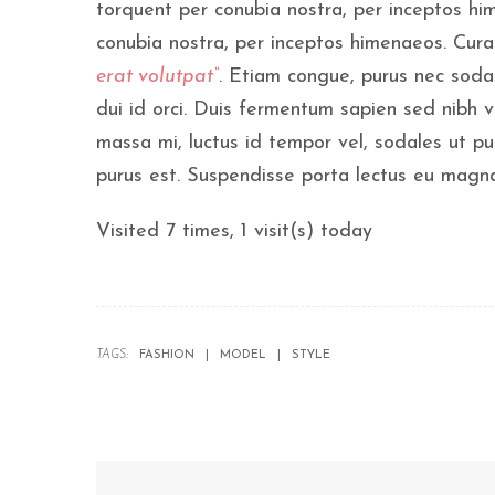
torquent per conubia nostra, per inceptos him
conubia nostra, per inceptos himenaeos. Curab
erat volutpat“
. Etiam congue, purus nec soda
dui id orci. Duis fermentum sapien sed nibh v
massa mi, luctus id tempor vel, sodales ut 
purus est. Suspendisse porta lectus eu magna 
Visited 7 times, 1 visit(s) today
TAGS:
FASHION
MODEL
STYLE