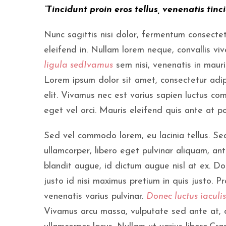
“Tincidunt proin eros tellus, venenatis tin
Nunc sagittis nisi dolor, fermentum consecte
eleifend in. Nullam lorem neque, convallis viv
ligula sedIvamus
sem nisi, venenatis in mauri
Lorem ipsum dolor sit amet, consectetur adip
elit. Vivamus nec est varius sapien luctus c
eget vel orci. Mauris eleifend quis ante at p
Sed vel commodo lorem, eu lacinia tellus. Se
ullamcorper, libero eget pulvinar aliquam, ant
blandit augue, id dictum augue nisl at ex. Do
justo id nisi maximus pretium in quis justo. Pr
venenatis varius pulvinar.
Donec luctus iaculi
Vivamus arcu massa, vulputate sed ante at, 