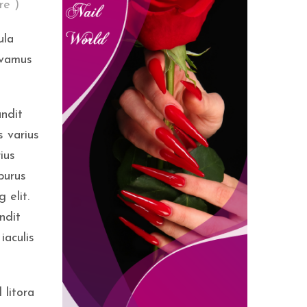
re )
ula
ivamus
andit
s varius
ius
purus
 elit.
ndit
iaculis
 litora