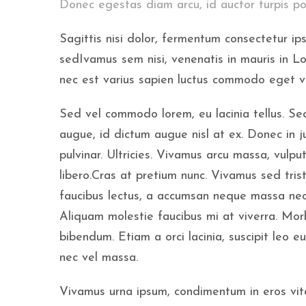
Donec egestas diam arcu, id auctor turpis por
Sagittis nisi dolor, fermentum consectetur ips
sedIvamus sem nisi, venenatis in mauris in Lo
nec est varius sapien luctus commodo eget ve
Sed vel commodo lorem, eu lacinia tellus. Sed
augue, id dictum augue nisl at ex. Donec in ju
pulvinar. Ultricies. Vivamus arcu massa, vulpu
libero.Cras at pretium nunc. Vivamus sed trist
faucibus lectus, a accumsan neque massa nec 
Aliquam molestie faucibus mi at viverra. Morb
bibendum. Etiam a orci lacinia, suscipit leo eu,
nec vel massa.
Vivamus urna ipsum, condimentum in eros vitae