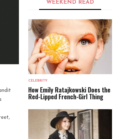
WEEKEND READ
CELEBRITY
How Emily Ratajkowski Does the
andit
Red-Lipped French-Girl Thing
s
reet,