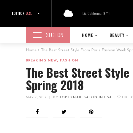
EDITION
U.S.
LA, California: 97°F
SECTION
HOME
BEAUTY
Home
The Best Street Style From Paris Fashion Week Spr
,
BREAKING NEW
FASHION
The Best Street Style
Spring 2018
MAY 7, 2017
|
BY
TOP 10 NAIL SALON IN USA
|
LIKE