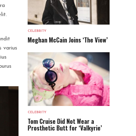
rra
it.
CELEBRITY
Meghan McCain Joins ‘The View’
andit
s varius
ius
purus
CELEBRITY
Tom Cruise Did Not Wear a
Prosthetic Butt for ‘Valkyrie’