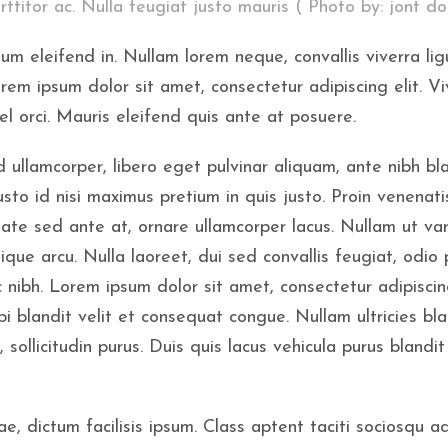
ttitor ac. Nulla feugiat justo mauris ( Photo by: jont do
um eleifend in. Nullam lorem neque, convallis viverra lig
rem ipsum dolor sit amet, consectetur adipiscing elit. V
l orci. Mauris eleifend quis ante at posuere.
 ullamcorper, libero eget pulvinar aliquam, ante nibh bl
sto id nisi maximus pretium in quis justo. Proin venenati
tate sed ante at, ornare ullamcorper lacus. Nullam ut var
ique arcu. Nulla laoreet, dui sed convallis feugiat, odio 
nibh. Lorem ipsum dolor sit amet, consectetur adipiscing
i blandit velit et consequat congue. Nullam ultricies bla
 sollicitudin purus. Duis quis lacus vehicula purus blandit 
, dictum facilisis ipsum. Class aptent taciti sociosqu ad