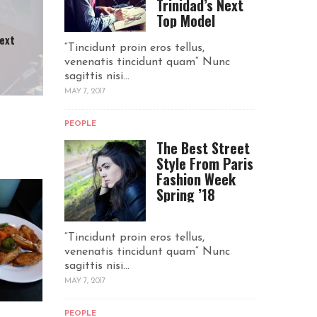
Trinidad’s Next
Top Model
Next
“Tincidunt proin eros tellus,
venenatis tincidunt quam“ Nunc
sagittis nisi...
MAY 7, 2017
PEOPLE
The Best Street
Style From Paris
Fashion Week
Spring ’18
“Tincidunt proin eros tellus,
venenatis tincidunt quam“ Nunc
sagittis nisi...
MAY 7, 2017
PEOPLE